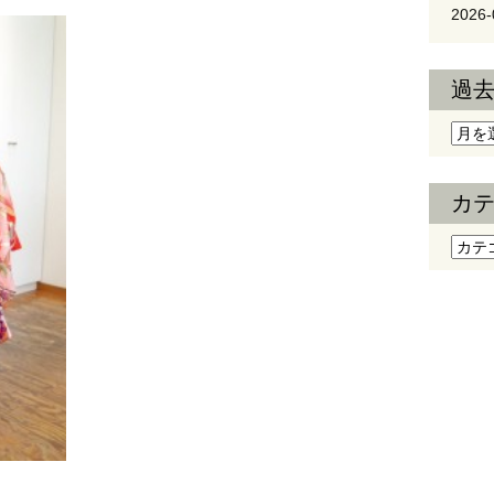
2026-
過
過去
カ
カテ