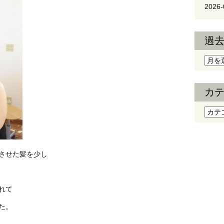
2026-
過
過去
カ
カテ
させた髪を少し
れて
た。