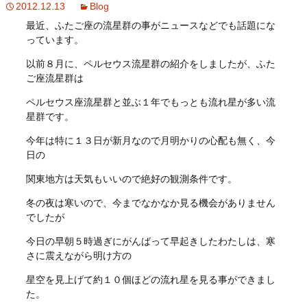
2012.12.13
Blog
最近、ふたご座の流星群の事がニュースなどでも話題にな
っています。
以前８月に、ペルセウス流星群の紹介をしましたが、ふた
ご座流星群は
ペルセウス座流星群と並ぶ１年でもっとも流れ星が多い流
星群です。
今年は特に１３日が新月なので月明かりの心配も無く、今
日の
関東地方は天気もいいので絶好の観測条件です。
冬の夜は寒いので、今までなかなか見る機会がありません
でしたが
今日の早朝５時過ぎにがんばって早起きしたわたしは、寒
さに震えながら明け方の
星空を見上げて約１０個ほどの流れ星を見る事ができまし
た。