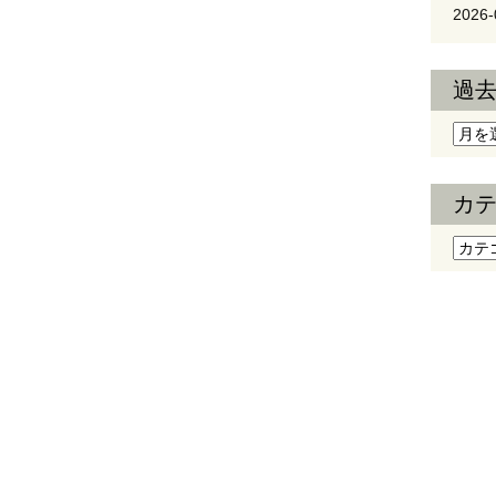
2026-
過
過去
カ
カテ