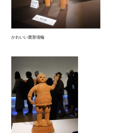
かわいい鹿形埴輪