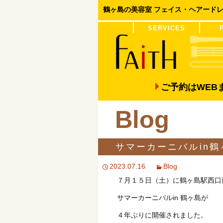
鶴ヶ島の美容室 フェイス・ヘアード
コンテンツへ移動
SERVICES
COLOR
PERM
ご予約はWE
Blog
サマーカーニバルin鶴
2023.07.16
Blog
７月１５日（土）に鶴ヶ島駅西口
サマーカーニバルin 鶴ヶ島が
４年ぶりに開催されました。