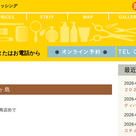
レッシング
PRICES
STAFF
MAP
GALLE
Bまたはお電話から
最
2026-
ヶ島
２０
2026-
ティ
商店街で
2026-
2026-
ステ