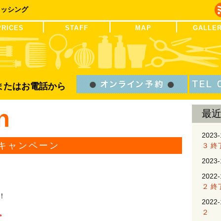
レッシング
PRICES
STAFF
MAP
GALLE
Bまたはお電話から
n
最
2023-
キャンペーン
３ 終
2023-
2022-
２ 終
！
2022-
２
。