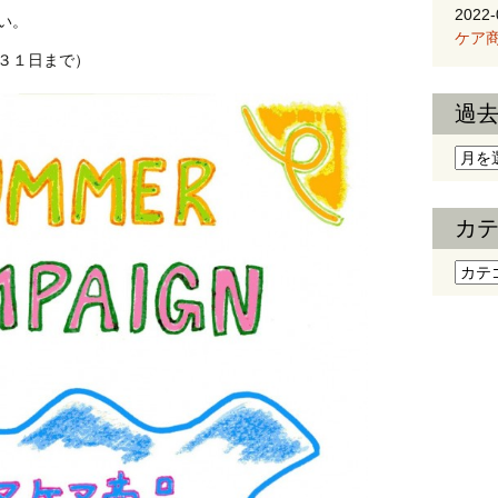
2022-
い。
ケア商
まで）
過
過去
カ
カテ