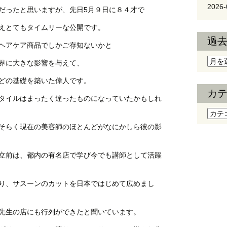
2026-
だったと思いますが、先日5月９日に８４才で
えとてもタイムリーな公開です。
過
ヘアケア商品でしかご存知ないかと
過去
界に大きな影響を与えて、
どの基礎を築いた偉人です。
カ
タイルはまったく違ったものになっていたかもしれ
カテ
そらく現在の美容師のほとんどがなにかしら彼の影
立前は、都内の有名店で学び今でも講師として活躍
り、サスーンのカットを日本ではじめて広めまし
先生の店にも行列ができたと聞いています。