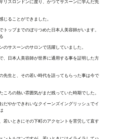
ギリスロンドンに渡り、かつてサスーンに学んだ先
感じることができました。
でトップまでのぼりつめた日本人美容師がいます。
る
ンのサスーンのサロンで活躍していました。
で、日本人美容師が世界に通用する事を証明した方
の先生と、その若い時代を語ってもらった事は今で
たころの熱い雰囲気がまだ残っていた時期でした。
おだやかできれいなクイーンズイングリッシュでイ
は
、若いときにその下町のアクセントを苦労して直す
ェントルマンですが、若いときにはイライラしてハ