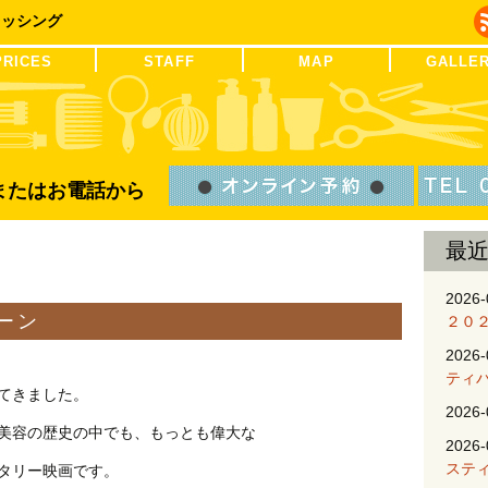
レッシング
PRICES
STAFF
MAP
GALLE
Bまたはお電話から
最
2026-
ーン
２０
2026-
ティ
てきました。
2026-
美容の歴史の中でも、もっとも偉大な
2026-
ステ
タリー映画です。